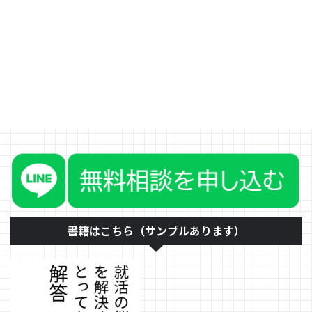
ります。その一つに、自分自身が
「何に感動するのか」というとこ
ろを使う方法です。 もちろん、
音楽を聞いたり、自然を見たりと
いった中で感動する「理由のわか
らない感動」もあります。そこか
ら見つけるのは難しいので（もち
ろん、深堀することで見つかるこ
ともあります）、自分自身が、映
画やドラマ、小説、スポーツな
ど、自分自身が何を見て感動した
のか、「理由」がはっきりしてい
ると、案外自分の求めているもの
が見えます。感動は人の数だけあ
ると思いますが、私をサンプルに
一例を書いてみます。 例：過去
書籍はこちら（サンプルあります）
の ...