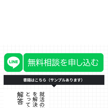
に、スポーツでも結果をだして、
勉強でも結果を出すという人、い
たと思います。 普通に考えれ
ば、帰宅部の人のほうが勉強時間
も多くとれるはずなので成果を出
しそうですが、それは難しいこと
が多いです。（もちろん、勉強自
体が好きな人は別です。時間があ
れば、勉強をするので身につくと
いうことはありますがそれは例外
です） なぜ、そのようなことが
起きるのか。そして、社会人にな
ったときに成果を出せる人は何が
違うのかについてお伝えします。
時間は一定ではない 時間は一定
...
書籍はこちら（サンプルあります）