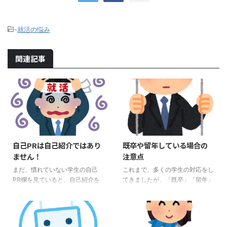
-
就活の悩み
関連記事
自己PRは自己紹介ではあり
既卒や留年している場合の
ません！
注意点
まだ、慣れていない学生の自己
これまで、多くの学生の対応をし
PR欄を見ていると、自己紹介を
てきましたが、「既卒」「留年」
してしまっている人を良く見かけ
など、なんらかの形での「不利」
ます。 自己PRのときに、「私
と思われる状況にある学生もいま
は、コミュニケーション能力が高
す。 本当のことを言うと、「既
く、誰とでも仲良くできます。」
卒」か「留年」というだけで不利