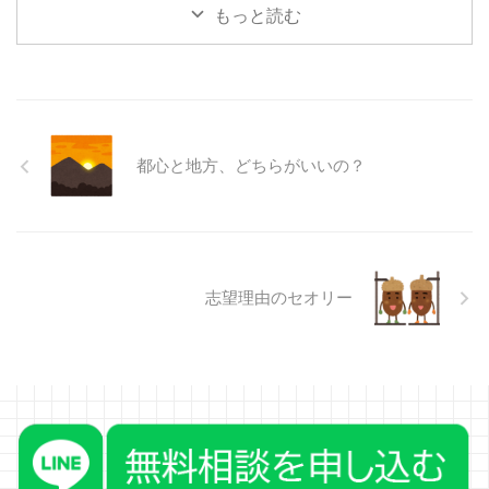
もっと読む
リー１ 同業他社との違いを説明
できること どんな会社や組織で
あっても、同業他社というのは存
在します。そことの違いは何かを
調べて、その違いの中で、自分は
ここが気に入っている、というこ
とを話すようにします。 偉い人
都心と地方、どちらがいいの？
が面接に出てくると、割と聞かれ
る質問の一つに、 「⚪︎⚪︎社とウチ
の違いってどこらへんだと ...
志望理由のセオリー