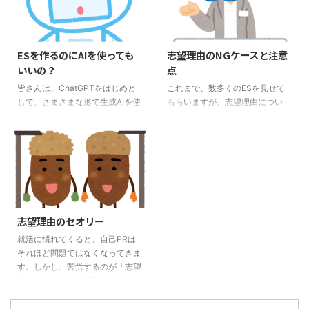
これは、NGです。確かに、企業
にはあまりなりません。大切なこ
の求める人物像には良く「コミュ
とは、 「理由」が何か その「理
ニケーション能力」とは書いてあ
由」をESに書いているかどうか
ります。しかし、「誰とでも仲良
この2点です。 この点をESに書い
ESを作るのにAIを使っても
志望理由のNGケースと注意
くできる」ということは、コミュ
ていない場合、確実に「不利」に
いいの？
点
ニケーション能力の一つには違い
なります。 「既卒」「留年」の
ませんが、企業の求めるコミュニ
場合の理由の書き方 皆さんが就
皆さんは、ChatGPTをはじめと
これまで、数多くのESを見せて
ケーション能力ではありません。
活をしていると、最近のブーム
して、さまざまな形で生成AIを使
もらいますが、志望理由につい
これは、自己PRではなく、自己
（？）なのか、「就活の軸」とい
っていると思います。 特にレポ
て、よくある誤りをお伝えしま
紹介なんです。 まず、企業の目
うものを聞かれることがあると思
ート作成などにおいても、生成AI
す。この前の記事の「志望理由の
線に立ってください。 「誰と ...
います。20年前の就活、 ...
を使うと便利だということは知っ
セオリー」と重なる部分もありま
ているかもしれません。ただ、気
す。 志望理由のNGケース１ 志
を付けないとならないことは、生
望企業の解説書になっている 自
成AIを使って書いたものは、自分
分の進みたい企業の志望理由を書
のものになっていない場合は使っ
くべきにも関わらず、その企業の
てはNGだということも知ってい
解説書になっていることが良くあ
志望理由のセオリー
ると思います。 レポートを書か
ります。 「御社は、〇〇業界に
就活に慣れてくると、自己PRは
せれば、それっぽいものを書いて
おいて、No.1のシェアを取り、海
それほど問題ではなくなってきま
くれると思います。しかし、それ
外での売り上げ比率も高いため、
す。しかし、苦労するのが「志望
について突っ込まれたとき、どこ
志望いたします。また、〇〇とい
理由」です。「志望理由」には抑
まで自分で答えられるのでしょう
えば、〇〇というような知名度も
えるべきコツがあります。 その3
か。 ESを作成する際にAIを”利
高く・・・」 こういう文章はNG
つのコツをお伝えします。 セオ
用”することは良 ...
です。〇〇業界のトップだろ ...