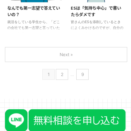
いろいろあるかと思いますが、こ
方向性が見えている場合と、まっ
なんでも第一志望で答えてい
ESは「気持ち中心」で書い
こではざっくり、都心に就職した
たく見えていない場合と2パター
いの？
たらダメです
場合と、地方で就職した場合でど
ンでそれぞれどうすればいいのか
のように違うかについてお伝えし
お伝えします。夏だけでなく、秋
就活をしている学生から、「どこ
皆さんのESを添削しているとき
ます。 都心の人は都心に、地方
冬インターンもあります。 自分
の会社でも第一志望と言っていた
によくみかけるのですが、自分の
の人は地方で就職する傾向はある
の方向性が見えている場合でも、
ら、全部落とされた」というよう
気持ちを書いていることが結構多
皆、生まれ育った街と同じ感じの
他業界を受ける 理系の人がよく
なことを言っている友人がいた、
いです。それはガクチカ（学生時
ところに住む傾向はあります ...
やるのですが、自分の分野は ...
というようなことを聞くことがあ
代に力を入れたこと）でも、自己
ります。 その落とされている学
PRでもいいのですが、一度、自
Next »
生がどういう人かにもよります
分の書いた文章を見てもらえない
が、「第一志望」と答えたから落
でしょうか。 どうですか？自分
とされることはありません。 た
の「気持ち」をたくさん書いてい
1
2
…
9
だ、「第一志望です」という理由
ませんか？「考え方」を書くこと
が言えなければ落とされる、とい
はいいのですが、どう思ったかの
うことです。 ただ、第一志望だ
「気持ち」はほぼ、書く必要はあ
と言えばいいわけではない 確か
りません。「行動」を書くように
に、考えなく「第一志望です」と
します。 「自分が一番感動した
言っていると、確かに落とされる
ことを書きなさい」と言われて
でしょう。 大体、落とされる学
も、どういうときにどうして感動
生は少し話せばわかります。圧倒
したかを書くのであって、聞いて
的 ...
い ...