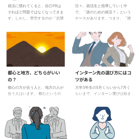
就活に慣れてくると、自己PRは
日々、就活生と指導していく中
せれば、それっぽいものを書いて
おいて、No.1のシェアを取り、海
それほど問題ではなくなってきま
で、「誰のための就活？」という
くれると思います。しかし、それ
外での売り上げ比率も高いため、
す。しかし、苦労するのが「志望
ケースがあります。つまり、「誰
について突っ込まれたとき、どこ
志望いたします。また、〇〇とい
理由」です。「志望理由」には抑
から、どう思われるための就活」
まで自分で答えられるのでしょう
えば、〇〇というような知名度も
えるべきコツがあります。 その3
になってしまっている人もいると
か。 ESを作成する際にAIを”利
高く・・・」 こういう文章はNG
つのコツをお伝えします。 セオ
いうことです。 これは、受験な
用”することは良 ...
です。〇〇業界のトップだろ ...
リー１ 同業他社との違いを説明
どでも時々起きるのですが、「誰
できること どんな会社や組織で
かのために」と頑張るのは、一
あっても、同業他社というのは存
見、「素晴らしいこと」というよ
在します。そことの違いは何かを
うに見られるかもしれません。
調べて、その違いの中で、自分は
はっきり言いますが、それは間違
都心と地方、どちらがいい
インターン先の選び方にはコ
ここが気に入っている、というこ
っています。 「人のため」と、
の？
ツがある
とを話すようにします。 偉い人
「自分のため」が完全に重なって
が面接に出てくると、割と聞かれ
いるのであればなにも問題はあり
都心の方が合う人と、地方の人が
大学3年生の5月くらいから7月く
る質問の一つに、 「⚪︎⚪︎社とウチ
ません。「自分のため」というの
合う人はいます。 都心というの
らいまで、インターン選びは始ま
の違いってどこらへんだと ...
は思おうとしていることであっ
は、東京23区だけを指すのでは
ります。 ただ、3年生の春だとま
て、本当は、「自分のため」でな
なく、新宿から30分～1時間圏内
だ、自分がどこに行きたいのかな
かった ...
というところです。あと、名古屋
ど難しいことが多いです。せいぜ
や大阪、京都の人口密集地も都心
い、知っていても自分の親の仕事
と同じ感じでとらえてもいいと思
や、親戚やバイトやサークルの先
います。 地方都市というのは、
輩たちからの断片的な情報しかな
それ以外の街とします。 定義は
いことが多いからです。 自分の