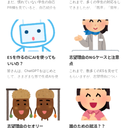
まだ、慣れていない学生の自己
これまで、多くの学生の対応をし
PR欄を見ていると、自己紹介を
てきましたが、「既卒」「留年」
してしまっている人を良く見かけ
など、なんらかの形での「不利」
ます。 自己PRのときに、「私
と思われる状況にある学生もいま
は、コミュニケーション能力が高
す。 本当のことを言うと、「既
く、誰とでも仲良くできます。」
卒」か「留年」というだけで不利
これは、NGです。確かに、企業
にはあまりなりません。大切なこ
の求める人物像には良く「コミュ
とは、 「理由」が何か その「理
ニケーション能力」とは書いてあ
由」をESに書いているかどうか
ります。しかし、「誰とでも仲良
この2点です。 この点をESに書い
ESを作るのにAIを使っても
志望理由のNGケースと注意
くできる」ということは、コミュ
ていない場合、確実に「不利」に
いいの？
点
ニケーション能力の一つには違い
なります。 「既卒」「留年」の
ませんが、企業の求めるコミュニ
場合の理由の書き方 皆さんが就
皆さんは、ChatGPTをはじめと
これまで、数多くのESを見せて
ケーション能力ではありません。
活をしていると、最近のブーム
して、さまざまな形で生成AIを使
もらいますが、志望理由につい
これは、自己PRではなく、自己
（？）なのか、「就活の軸」とい
っていると思います。 特にレポ
て、よくある誤りをお伝えしま
紹介なんです。 まず、企業の目
うものを聞かれることがあると思
ート作成などにおいても、生成AI
す。この前の記事の「志望理由の
線に立ってください。 「誰と ...
います。20年前の就活、 ...
を使うと便利だということは知っ
セオリー」と重なる部分もありま
ているかもしれません。ただ、気
す。 志望理由のNGケース１ 志
を付けないとならないことは、生
望企業の解説書になっている 自
成AIを使って書いたものは、自分
分の進みたい企業の志望理由を書
のものになっていない場合は使っ
くべきにも関わらず、その企業の
てはNGだということも知ってい
解説書になっていることが良くあ
志望理由のセオリー
誰のための就活？？
ると思います。 レポートを書か
ります。 「御社は、〇〇業界に