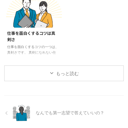
に慣れてくると、どうもなんだか
分が何を重要視しているかは人に
考えず、同じ会社に長くいると、
み合っているとき）の時もありま
な、というときもあると思いま
よって異なるかと思いますが、そ
なかなか他社では通用しない人材
すが、何かずれていくとき、とい
す。そういう時には、行く場所
れに ...
になりがちです。そのため、辞め
うのはその人がその場からいなく
や、会う人を変えてみることで
たくてもやめられず、ただ、しが
なる時なんです。 恋人などでも
す。 人はマンネリを感じると退
みついているだけの人になること
そ ...
屈して、刺激を求める生き物で
も多いです。しがみついているだ
仕事を面白くするコツは真
す。ジェットコースターなどの人
けの人がいい仕事など、当然でき
剣さ
気がいつの時代もあるのは、その
ません。 実は、他社で通用する
部分で今も昔も変わらないからで
仕事を面白くするコツの一つは、
人材になると、自社でも重宝され
しょう。 自転車事故が高校生が
真剣さです。 真剣になれない仕
ます。また、ブランクがあいた場
多かったり、自動車事故も平成元
事なら初めから選ばなければいい
合でも、再就職しやすくなりま
年くらいまでは若者の死亡者数が
のです。これ以上ないと思うだけ
す。 かつては、終身雇用で転職
すべての年齢層に比べて多かった
の力を向けて取り組めば、たいて
する人が少なかったのですが、最
もっと読む
です。ス ...
いは何か結果が出ます。期間にし
近は増えてきたと感じることも多
て、数年です。 １年頑張ったか
いと ...
らといって、それなりの形にはな
かなかならないでしょう。学生の
勉強ならば１年も頑張れば、それ
なりに結果は出るかもしれませ
ん。学生の勉強に比べて仕事がそ
なんでも第一志望で答えていいの？
れだけ奥深いということです。
何をどう真剣に取り組めばいいの
か、まずはできる人のマネをする