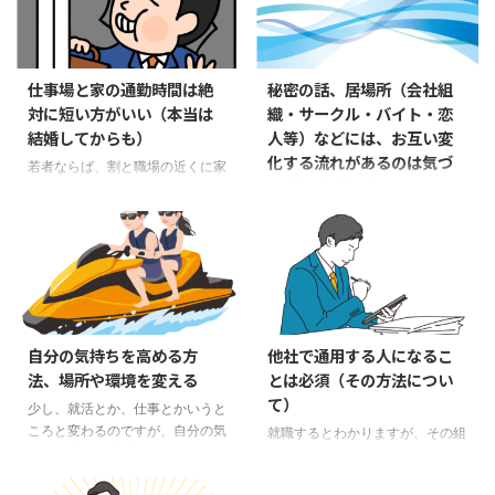
仕事場と家の通勤時間は絶
秘密の話、居場所（会社組
対に短い方がいい（本当は
織・サークル・バイト・恋
結婚してからも）
人等）などには、お互い変
化する流れがあるのは気づ
若者ならば、割と職場の近くに家
いていますか？
を借りているような気はします
が、念のため、大事だと思うので
不思議な話をします。 皆さんも
お伝えします。結婚したりすると
実感があるかどうかわかりません
いろいろと、相手の実家のそばに
が、なんらかの組織（会社、サー
住む必要があるなどで、そうはい
クル、バイト、恋人など）から離
かない場合もあるかもしれませ
れるときには流れがあります。
ん。それでも、なんとか、通勤時
例えば、なんらかの番組等でも、
間を短くすることを重視した方が
問題発言してしまう人、います
自分の気持ちを高める方
他社で通用する人になるこ
いいです。 通勤時間が長くて、
ね。インターネット上でもいいの
法、場所や環境を変える
とは必須（その方法につい
満員列車で喜ぶのは鉄道会社だけ
ですが。大体、見ているとわかる
て）
少し、就活とか、仕事とかいうと
です。（少ない人件費で運賃を多
のですが「この人は、この分野で
ころと変わるのですが、自分の気
く支払ってもらえるから） 難し
就職するとわかりますが、その組
はもう潮時だな」というのがあり
持ちを高める方法をお伝えいたし
いかもしれませんが、会社を選ぶ
織特有のルールがあります。ま
ます。 サークルなどでもいいの
ます。 学生だったり、また仕事
時点でそれを考えるのです。（自
た、仕事のパターンですね。何も
ですが、蜜月（うまく、自分とか