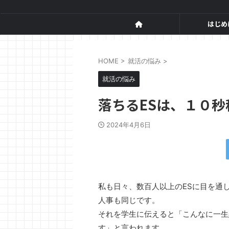
はじめ
HOME
>
就活の悩み
>
就活の悩み
落ちるESは、１０
2024年4月6日
私も日々、数百人以上のESに目を通し
人事も同じです。
それを学生に伝えると「こんなに一生
す」と言われます。