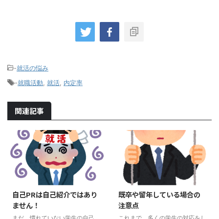
-
就活の悩み
-
就職活動
,
就活
,
内定率
関連記事
自己PRは自己紹介ではあり
既卒や留年している場合の
ません！
注意点
まだ、慣れていない学生の自己
これまで、多くの学生の対応をし