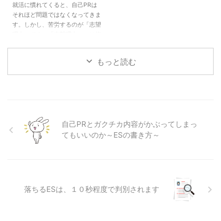
就活に慣れてくると、自己PRは
せれば、それっぽいものを書いて
おいて、No.1のシェアを取り、海
それほど問題ではなくなってきま
くれると思います。しかし、それ
外での売り上げ比率も高いため、
す。しかし、苦労するのが「志望
について突っ込まれたとき、どこ
志望いたします。また、〇〇とい
理由」です。「志望理由」には抑
まで自分で答えられるのでしょう
えば、〇〇というような知名度も
えるべきコツがあります。 その3
か。 ESを作成する際にAIを”利
高く・・・」 こういう文章はNG
つのコツをお伝えします。 セオ
用”することは良 ...
です。〇〇業界のトップだろ ...
もっと読む
リー１ 同業他社との違いを説明
できること どんな会社や組織で
あっても、同業他社というのは存
在します。そことの違いは何かを
調べて、その違いの中で、自分は
ここが気に入っている、というこ
とを話すようにします。 偉い人
自己PRとガクチカ内容がかぶってしまっ
が面接に出てくると、割と聞かれ
てもいいのか～ESの書き方～
る質問の一つに、 「⚪︎⚪︎社とウチ
の違いってどこらへんだと ...
落ちるESは、１０秒程度で判別されます