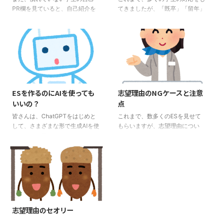
PR欄を見ていると、自己紹介を
てきましたが、「既卒」「留年」
してしまっている人を良く見かけ
など、なんらかの形での「不利」
ます。 自己PRのときに、「私
と思われる状況にある学生もいま
は、コミュニケーション能力が高
す。 本当のことを言うと、「既
く、誰とでも仲良くできます。」
卒」か「留年」というだけで不利
これは、NGです。確かに、企業
にはあまりなりません。大切なこ
の求める人物像には良く「コミュ
とは、 「理由」が何か その「理
ニケーション能力」とは書いてあ
由」をESに書いているかどうか
ります。しかし、「誰とでも仲良
この2点です。 この点をESに書い
ESを作るのにAIを使っても
志望理由のNGケースと注意
くできる」ということは、コミュ
ていない場合、確実に「不利」に
いいの？
点
ニケーション能力の一つには違い
なります。 「既卒」「留年」の
ませんが、企業の求めるコミュニ
場合の理由の書き方 皆さんが就
皆さんは、ChatGPTをはじめと
これまで、数多くのESを見せて
ケーション能力ではありません。
活をしていると、最近のブーム
して、さまざまな形で生成AIを使
もらいますが、志望理由につい
これは、自己PRではなく、自己
（？）なのか、「就活の軸」とい
っていると思います。 特にレポ
て、よくある誤りをお伝えしま
紹介なんです。 まず、企業の目
うものを聞かれることがあると思
ート作成などにおいても、生成AI
す。この前の記事の「志望理由の
線に立ってください。 「誰と ...
います。20年前の就活、 ...
を使うと便利だということは知っ
セオリー」と重なる部分もありま
ているかもしれません。ただ、気
す。 志望理由のNGケース１ 志
を付けないとならないことは、生
望企業の解説書になっている 自
成AIを使って書いたものは、自分
分の進みたい企業の志望理由を書
のものになっていない場合は使っ
くべきにも関わらず、その企業の
てはNGだということも知ってい
解説書になっていることが良くあ
志望理由のセオリー
ると思います。 レポートを書か
ります。 「御社は、〇〇業界に