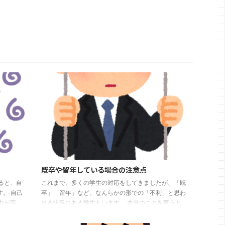
既卒や留年している場合の注意点
ると、自
これまで、多くの学生の対応をしてきましたが、「既
。 自己
卒」「留年」など、なんらかの形での「不利」と思わ
力が高
れる状況にある学生もいます。 本当のことを言うと、
Gです。
「既卒」か「留年」というだけで不利にはあまりなり
ュニケー
ません。大切なことは、 「理由」が何か その「理