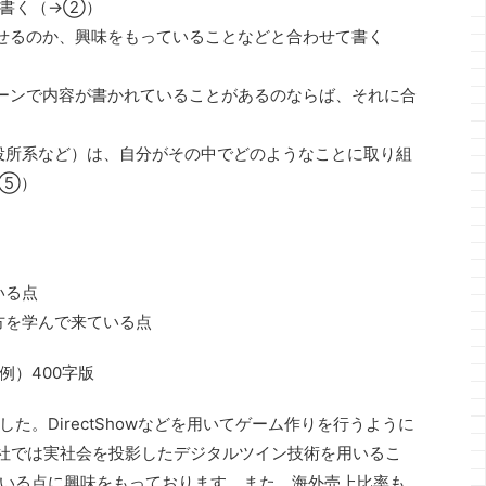
を書く（→②）
せるのか、興味をもっていることなどと合わせて書く
ーンで内容が書かれていることがあるのならば、それに合
（役所系など）は、自分がその中でどのようなことに取り組
→⑤）
いる点
方を学んで来ている点
例）400字版
た。DirectShowなどを用いてゲーム作りを行うように
社では実社会を投影したデジタルツイン技術を用いるこ
いる点に興味をもっております。また、海外売上比率も