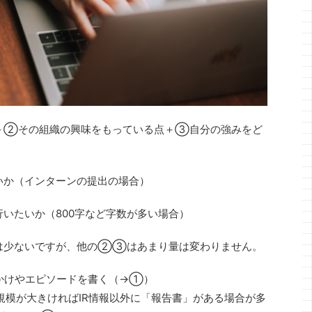
＋②その組織の興味をもっている点＋③自分の強みをど
いか（インターンの提出の場合）
いたいか（800字など字数が多い場合）
は少ないですが、他の②③はあまり量は変わりません。
かけやエピソードを書く（→①）
規模が大きければIR情報以外に「報告書」がある場合が多