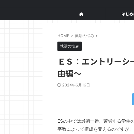
はじめ
HOME
>
就活の悩み
>
就活の悩み
ＥＳ：エントリーシ
由編～
2024年6月16日
ESの中では最初一番、苦労する学生
字数によって構成を変えるのですが、