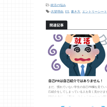
-
就活の悩み
-
志望理由
,
ES
,
書き方
,
エントリーシート
関連記事
自己PRは自己紹介ではありません！
まだ、慣れていない学生の自己PR欄を見てい
己紹介をしてしまっている人を良く見かけます
PRのときに、「私は、コミュニケーション能
く、誰とでも仲良くできます。」 これは、N
確かに、企業の求める人物像には良く「コミ