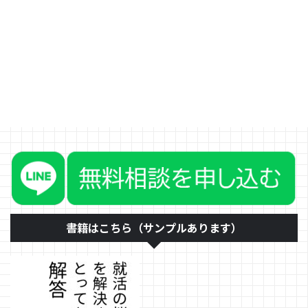
むことで自分自身のタイパ（タイ
ムパフォーマンス）を上げること
ができるというお話をしました。
そのことについて、例え話を用い
てもう少し補足をいたします。
普通の人を普通車とすると、スペ
シャルに仕事ができる人はF1カー
まず、タイトルの意味がそもそも
伝わらない可能性がありますの
で、順を追ってご説明いたしま
す。 運転スキルが同じだとし
て、サーキットでタイムを競うと
します。そんなとき、一番速いの
は当然F1カーです。市販されてい
る普通車をもってきたところで ...
書籍はこちら（サンプルあります）