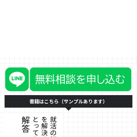
う。そういうことではなく、今や
っている仕事そのものに前向きに
なれないのなら、自分と組織にと
って辞めた方がいいです。 た
だ、どういう理由で前向きになれ
ないのかを考えて、結論をだせれ
ばと思います。辞めた方がいい場
合をいくつか書きます。 これ以
上得られることがないと感じる場
合 「就職した時には、とても前
向きだったのに、数年経ってきて
仕事にも慣れ、特に得られること
がない」という場合、これは本当
に辞めた方がいいことです。 数
年〜10年経つと仕事も慣れ、ベ
テ ...
書籍はこちら（サンプルあります）