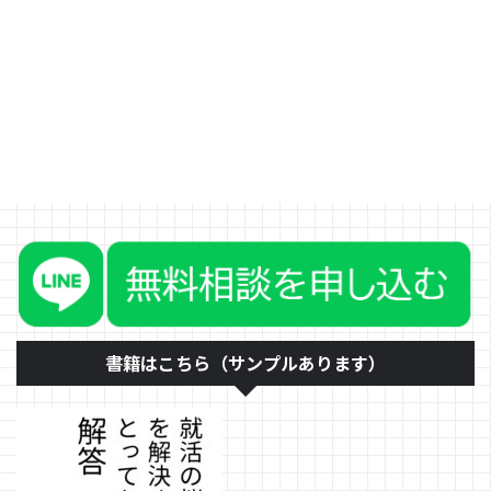
がちなことのNGな行為をいくつ
例にあげます。「教え方」という
のは、生きるすべての人に必要な
能力と言えます。社内での提案で
も、営業、接客、子育て、説
得・・・生きるすべての人が磨い
た方が良い能力の一つです。もち
ろん、就活では大変役に立つ能力
です。なぜなら、面接は自分を
「教える」ことだからです。
「教え方」の動画などでも誤って
説明されていることの一つに、
「相手が理解しているかを確認せ
ずに話し続けてしまいがちなの
で、相手に確認をしましょう」と
いうことがあります。 確かに相
書籍はこちら（サンプルあります）
手が理解をし ...