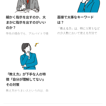
細かく指示を出すのか、大
面接で大事なキーワード
まかに指示を出すのがいい
は？
のか？
「教える力」は、特に１対１など
の少人数において使える方法で
学生の場合でも、アルバイトで後
す。 対人関係、面接、営業、接
輩に指導することがあると思いま
客、子育て、教育など、すべての
す。もちろん、社会人であれば、
仕事、生活において、誰もが使う
部下だったり後輩だったりと指導
のは「教える力」です。しかし、
することは普通にありますね。ま
その「教える力」についてはほと
た、子供の勉強も同様です。 最
んど人が誰からも学びません。こ
初は誰だって、細かく指示を出し
こでは、一つのテーマとして、就
ます。慣れてきたからもういい
活と転職、自己分析がありますが
か、と目を離すとどうなるか。
「教え方」が下手な人の特
「教え方」をキーにしてお話いた
必ずパフォーマンスが落ちるんで
徴「自分が理解してない」
します。 今後、「教え方」につ
す。 細かく指示か、方向性を指
その対策
いていくつかお話をしますが、
示するかは人によって変えるけど
「教える技術」というのは、「厳
誰かが何かを教えるとき、人によ
教え方がうまい人というのは、自
しくすればいい」とか「優しくす
って教え方を変える必要がありま
分でその伝える物事を理解し、自
ればいい」というような単純なも
す。細かく、１から１０まで教え
分なりの解説ができます。教え方
のではありません。 教える人の
る方がいいタイプと、目的など、
が下手な人は、なんらかの「知