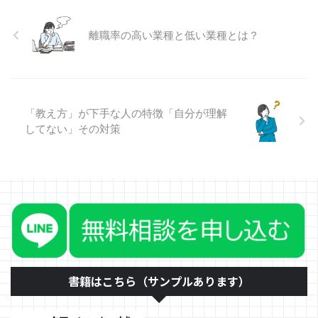
タイ ...
おおまかな指示を出してひな形を
識」を記憶したこととして話しま
...
す。面接でも自分が理解していな
離職率の高い業種と低い業種とは？
いことを話そうとすると、「何を
言っているのかわからない」とな
りがちです。 知識を「記憶」し
ても役に立つのは、学生時代のテ
ストくらいのものです。知識を理
解し、自分なりに調べて解説でき
「教え方」が下手な人の特徴「自分が理解
るようになり、自分の中で疑問が
してない」その対策
なくなった状態まで持っていく必
要があります。 面接で「暗記は
ダメ」というのは、この点につな
がります。何か、自分の知ったこ
と ...
書籍はこちら（サンプルあります）