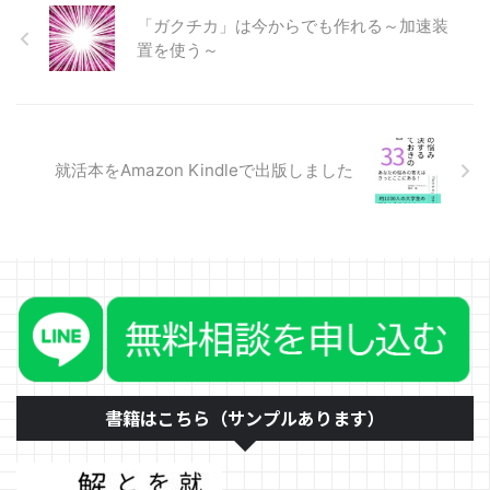
能力と言えます。社内での提案で
と ...
も、営業、接客、子育て、説
「ガクチカ」は今からでも作れる～加速装
得・・・生きるすべての人が磨い
置を使う～
た方が良い能力の一つです。もち
ろん、就活では大変役に立つ能力
です。なぜなら、面接は自分を
「教える」ことだからです。
「教え方」の動画などでも誤って
就活本をAmazon Kindleで出版しました
説明されていることの一つに、
「相手が理解しているかを確認せ
ずに話し続けてしまいがちなの
で、相手に確認をしましょう」と
いうことがあります。 確かに相
手が理解をし ...
書籍はこちら（サンプルあります）