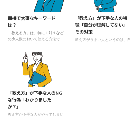
面接で大事なキーワード
「教え方」が下手な人の特
は？
徴「自分が理解してない」
その対策
「教える力」は、特に１対１など
の少人数において使える方法で
教え方がうまい人というのは、自
す。 対人関係、面接、営業、接
分でその伝える物事を理解し、自
客、子育て、教育など、すべての
分なりの解説ができます。教え方
仕事、生活において、誰もが使う
が下手な人は、なんらかの「知
のは「教える力」です。しかし、
識」を記憶したこととして話しま
その「教える力」についてはほと
す。面接でも自分が理解していな
んど人が誰からも学びません。こ
いことを話そうとすると、「何を
こでは、一つのテーマとして、就
言っているのかわからない」とな
活と転職、自己分析がありますが
りがちです。 知識を「記憶」し
「教え方」が下手な人のNG
「教え方」をキーにしてお話いた
ても役に立つのは、学生時代のテ
な行為「わかりました
します。 今後、「教え方」につ
ストくらいのものです。知識を理
か？」
いていくつかお話をしますが、
解し、自分なりに調べて解説でき
「教える技術」というのは、「厳
るようになり、自分の中で疑問が
教え方が下手な人がやってしまい
しくすればいい」とか「優しくす
なくなった状態まで持っていく必
がちなことのNGな行為をいくつ
ればいい」というような単純なも
要があります。 面接で「暗記は
例にあげます。「教え方」という
のではありません。 教える人の
ダメ」というのは、この点につな
のは、生きるすべての人に必要な
タイ ...
がります。何か、自分の知ったこ