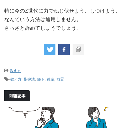
特に今のZ世代に力でねじ伏せよう、しつけよう、
なんていう方法は通用しません。
さっさと辞めてしまうでしょう。
-
教え方
-
教え方
,
指導法
,
部下
,
後輩
,
放置
関連記事