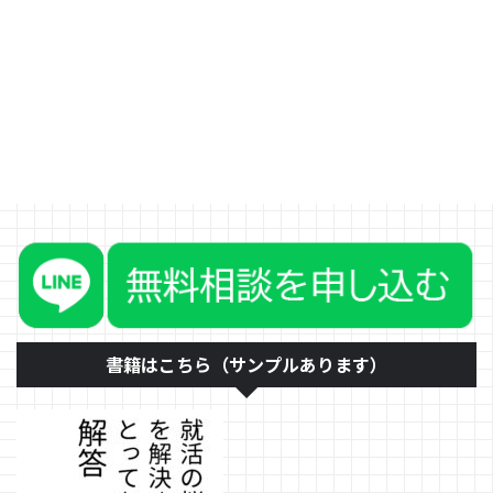
す。 学生の皆さんは、「採用さ
れやすいならいいじゃないか」と
思っていると思います。実はそこ
に落とし穴があります。何が落と
し穴なのか、順を追ってお伝えし
ます。 今の就職率が高いことの
恐怖 今と似たような状況が過去
にあったことを知っていますか？
それは、1990年頃のバブルと言
われる時期です。 日経平均株価
が最高値3万8915円87銭(1989年
12月29日)を記録しました。この
時の大卒就職率は99.2%でした。
その後、2003年に7607円88銭(2
...
書籍はこちら（サンプルあります）