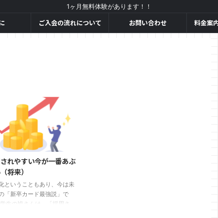
1ヶ月無料体験があります！！
に
ご入会の流れについて
お問い合わせ
料金案
用されやすい今が一番あぶ
い（将来）
化ということもあり、今は未
の「新卒カード最強説」で
 学生の皆さんは、「採用さ
すいならいいじゃないか」と