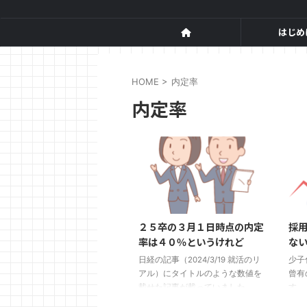
はじめ
HOME
>
内定率
内定率
２５卒の３月１日時点の内定
採
率は４０％というけれど
な
日経の記事（2024/3/19 就活のリ
少子
アル）にタイトルのような数値を
曾有
載せた記事が載っていました。
す。
昨年よりも１０％上昇しているそ
れや