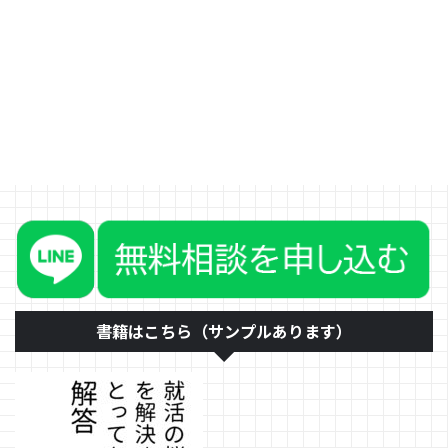
第三次人工知能ブームと呼ばれて
います。 第一次は１９６０年
代、第二次は１９９０年代です
が、第二次については、家電で
「ファジー理論」とか導入されて
いたので、４０代以降の人は聞き
覚えがあるものもあるかもしれま
せん。 今の第三次については、
２０１０年頃から入ってきた、
「機械学習」が大きいですね。機
械学習というのは、最近よくＡＩ
がイラストを描いたりしているよ
うに膨大なデータからパターンを
みつけていくことです。 今のＡ
Ｉにはできないこと、それはその
人に合った答えを出すこと 何が
書籍はこちら（サンプルあります）
言いたい ...