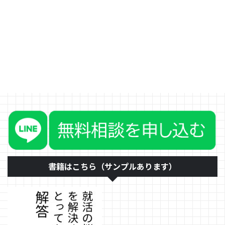
は、 仕事や個人における目標の
設定をする 仕事に自分なりの意
味や価値を見出す もちろん、休
日の楽しみのために仕事を頑張る
というようなほかにもいろいろ方
法はあります。今回はこの２つに
ついてお伝えいたします。 仕事
や個人における目標の設定をする
仕事によって、目標の設定は異な
ります。目標の一例をあげます。
営業や販売であれば、売り上げな
どの数字や、同じ部署やグループ
での順位などの設定開発やモノづ
くりであれば、納期や不具合の少
なさを設定企画やコンサルなど ...
書籍はこちら（サンプルあります）