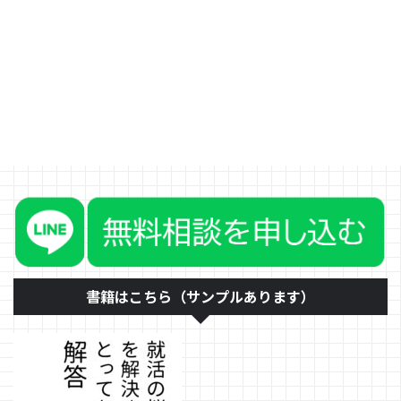
秒で判断できますが、これは人事
も同じです。それを学生に伝える
と「こんなに一生懸命書いたの
に、そんな時間で判断されるのは
悲しいです」と言われます。 誤
解のないように言うと、面接に進
ませるまでもないESの判断は数
秒あればできるということです。
そのため、面接に通った際には、
ちゃんとそのESを見ながら面接
をしてくれます。 就活には4つの
壁があります。 ESの壁 SPIの壁 1
～2次面接の壁 最終面接の壁 もち
ろん、よほど準備をしている学生
は、「壁」な ...
書籍はこちら（サンプルあります）