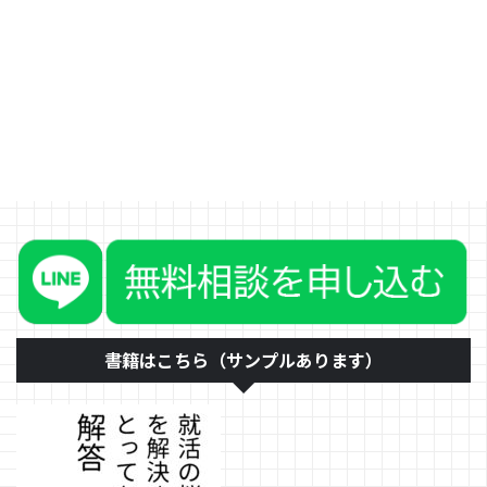
約10年、それと自分での起業し
て11年以上行ってきた経験からお
伝えします。また、10年にわた
る大学でのキャリアデザインの講
義、企業内での採用活動もたずさ
わってきました。その中で、本当
は自分にあっていないのに、「あ
こがれ」で選んで失敗する人も見
てきました。 ここでは本来の定
義（※）の資本金や売り上げでは
なく、従業員数を切り口にして3
つに企業規模を分類します。それ
ぞれの規模に応じた企業では、働
き方や給料などにどのような差が
あるのかについてお伝えいたしま
す。（※中小企業、小企業には ...
書籍はこちら（サンプルあります）