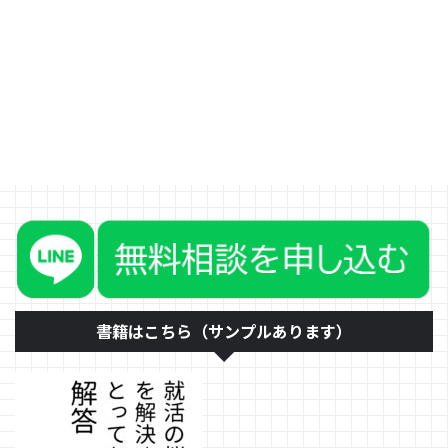
内容です。 「学生のうちに遊ん
でおいた方がいい」という考え
と、「学生のうちに資格や専門技
術を身につけて就職に有利にして
おいた方がいい」という考えの両
方があるけど、どちらがいいの
か、ということです。 社会人に
聞くと、「今のうちに遊んでおい
た方がいい」と言う人が多いよう
な感じがします。 こういう質問
に対する答えはないように見え
て、実は結構、答えはあります。
「遊ぶ」と一言で言っても、何を
するのか、ということが重要にな
ってきます。その本人が何を目指
すかで学生時代に何をするといい
書籍はこちら（サンプルあります）
のか ...