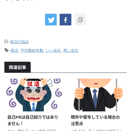
-
就活の悩み
-
就活
,
平均勤続年数
,
いい会社
,
悪い会社
関連記事
自己PRは自己紹介ではあり
既卒や留年している場合の
ません！
注意点
まだ、慣れていない学生の自己
これまで、多くの学生の対応をし