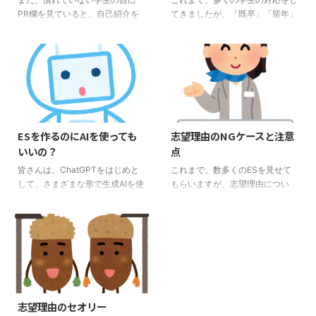
PR欄を見ていると、自己紹介を
てきましたが、「既卒」「留年」
してしまっている人を良く見かけ
など、なんらかの形での「不利」
ます。 自己PRのときに、「私
と思われる状況にある学生もいま
は、コミュニケーション能力が高
す。 本当のことを言うと、「既
く、誰とでも仲良くできます。」
卒」か「留年」というだけで不利
これは、NGです。確かに、企業
にはあまりなりません。大切なこ
の求める人物像には良く「コミュ
とは、 「理由」が何か その「理
ニケーション能力」とは書いてあ
由」をESに書いているかどうか
ります。しかし、「誰とでも仲良
この2点です。 この点をESに書い
ESを作るのにAIを使っても
志望理由のNGケースと注意
くできる」ということは、コミュ
ていない場合、確実に「不利」に
いいの？
点
ニケーション能力の一つには違い
なります。 「既卒」「留年」の
ませんが、企業の求めるコミュニ
場合の理由の書き方 皆さんが就
皆さんは、ChatGPTをはじめと
これまで、数多くのESを見せて
ケーション能力ではありません。
活をしていると、最近のブーム
して、さまざまな形で生成AIを使
もらいますが、志望理由につい
これは、自己PRではなく、自己
（？）なのか、「就活の軸」とい
っていると思います。 特にレポ
て、よくある誤りをお伝えしま
紹介なんです。 まず、企業の目
うものを聞かれることがあると思
ート作成などにおいても、生成AI
す。この前の記事の「志望理由の
線に立ってください。 「誰と ...
います。20年前の就活、 ...
を使うと便利だということは知っ
セオリー」と重なる部分もありま
ているかもしれません。ただ、気
す。 志望理由のNGケース１ 志
を付けないとならないことは、生
望企業の解説書になっている 自
成AIを使って書いたものは、自分
分の進みたい企業の志望理由を書
のものになっていない場合は使っ
くべきにも関わらず、その企業の
てはNGだということも知ってい
解説書になっていることが良くあ
志望理由のセオリー
ると思います。 レポートを書か
ります。 「御社は、〇〇業界に