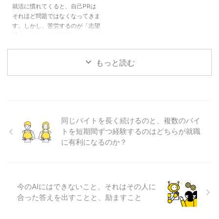
就活に慣れてくると、自己PRは
せれば、それっぽいものを書いて
おいて、No.1のシェアを取り、海
それほど問題ではなくなってきま
くれると思います。しかし、それ
外での売り上げ比率も高いため、
す。しかし、苦労するのが「志望
について突っ込まれたとき、どこ
志望いたします。また、〇〇とい
理由」です。「志望理由」には抑
まで自分で答えられるのでしょう
えば、〇〇というような知名度も
えるべきコツがあります。 その3
か。 ESを作成する際にAIを”利
高く・・・」 こういう文章はNG
つのコツをお伝えします。 セオ
用”することは良 ...
です。〇〇業界のトップだろ ...
もっと読む
リー１ 同業他社との違いを説明
できること どんな会社や組織で
あっても、同業他社というのは存
在します。そことの違いは何かを
調べて、その違いの中で、自分は
ここが気に入っている、というこ
同じバイトを長く続けるのと、複数のバイ
とを話すようにします。 偉い人
トを短期間ずつ経験するのはどちらが就職
が面接に出てくると、割と聞かれ
に有利になるのか？
る質問の一つに、 「⚪︎⚪︎社とウチ
の違いってどこらへんだと ...
今のAIにはできないこと、それはその人に
合った答えを出すことと、励ますこと