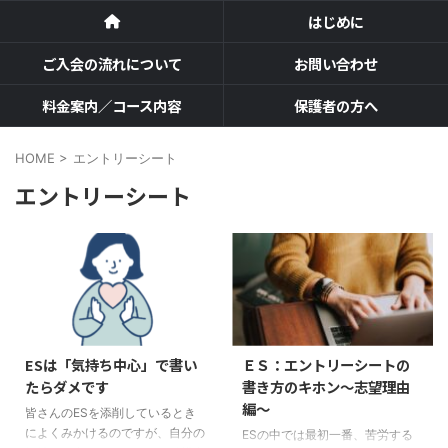
はじめに
ご入会の流れについて
お問い合わせ
料金案内／コース内容
保護者の方へ
HOME
>
エントリーシート
エントリーシート
ESは「気持ち中心」で書い
ＥＳ：エントリーシートの
たらダメです
書き方のキホン～志望理由
編～
皆さんのESを添削しているとき
によくみかけるのですが、自分の
ESの中では最初一番、苦労する