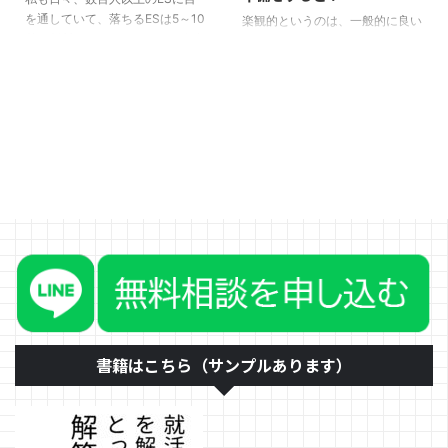
を通していて、落ちるESは5～10
しくは気持ちを割いたものを選ぶ
６：３ これが、自己PRの構成に
楽観的というのは、一般的に良い
秒で判断できますが、これは人事
（→①）手順２ そのエピソー
なります。手順１ 自分の長所や
意味にとられるかと思います。悲
も同じです。それを学生に伝える
ドの中で自分の工夫した点を書く
強みを書き出す手順２ その長所
観的というのは、その逆ですね。
と「こんなに一生懸命書いたの
（→②）手順３ そのエピソー
や強みの中で、一番語ることので
しかし、かつて、京セラ創業者の
に、そんな時間で判断されるのは
ドを通じて成し遂げたことや得た
きる長所や強みを選ぶ（→① ...
稲盛さんは、こんなことを言って
悲しいです」と言われます。 誤
ことを書く（→ ...
いました。 「楽観的に構想し、
解のないように言うと、面接に進
悲観的に計画し、楽観的に実行す
ませるまでもないESの判断は数
る」 就活においても、仕事にお
秒あればできるということです。
いてもこの意識はとても大切で
そのため、面接に通った際には、
す。 どういう意味かと言います
ちゃんとそのESを見ながら面接
と、将来の夢や目標は、「楽観
をしてくれます。 就活には4つの
的」に構想します。その実現方法
壁があります。 ESの壁 SPIの壁 1
には、こういうことが起きるかも
～2次面接の壁 最終面接の壁 もち
しれない、もしかしたらこんなこ
ろん、よほど準備をしている学生
とがあるかもしれない、と「悲観
は、「壁」な ...
的」に計画をします。 そして、
最後、やると決めたのなら、うま
書籍はこちら（サンプルあります）
く ...