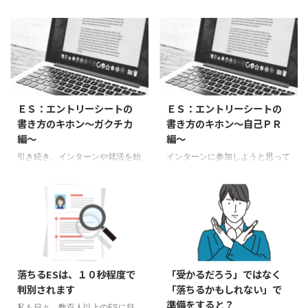
気持ちを書いていることが結構多
学生の多い「志望理由」の書き方
いです。それはガクチカ（学生時
についてお伝えします。字数によ
代に力を入れたこと）でも、自己
って構成を変えるのですが、まず
PRでもいいのですが、一度、自
は400字程度の場合でお伝えした
分の書いた文章を見てもらえない
いと思います。 志望理由で必要
でしょうか。 どうですか？自分
なことは「その企業について調べ
の「気持ち」をたくさん書いてい
ているか」「自分の強みをどう活
ませんか？「考え方」を書くこと
かせるのか」この2点が入るよう
ＥＳ：エントリーシートの
ＥＳ：エントリーシートの
はいいのですが、どう思ったかの
にします。 志望理由の書き方と
書き方のキホン～ガクチカ
書き方のキホン～自己ＰＲ
「気持ち」はほぼ、書く必要はあ
構成 志望理由＝①興味を持った
編～
編～
りません。「行動」を書くように
きっかけ＋②その組織の興味を
します。 「自分が一番感動した
もっている点＋③自分の強みを
引き続き、インターンや就活を始
インターンに参加しようと思って
ことを書きなさい」と言われて
どのように活かせるか ＋④イン
める際のES（エントリーシー
も、ES（エントリーシート）を
も、どういうときにどうして感動
ターンを通じて何を学びたいか
ト）の書き方についてです。今回
うまく書く方法がわからないとい
したかを書くのであって、聞いて
（インターンの提出の場合） ＋
は、ガクチカ（学生時代に力を入
うことがあるかと思います。ES
い ...
⑤入社後にどのような取り組み
れたこと）についてです。 ガク
でよく聞かれるのが、自己PR、
を行い ...
チカの書き方と構成 ガクチカ＝
ガクチカ（学生時代に力を入れた
①自分が時間や気持ちを一番使
こと）、志望理由の3つです。 こ
ったもの＋②それに関わるエピ
こでは、自己PRの書き方の基本
ソード＋③得たこと文章量＝
をお伝えします。 自己PRの書き
落ちるESは、１０秒程度で
「受かるだろう」ではなく
１：６：３ これが、ガクチカの
方と構成 自己PR=①自分の長所
判別されます
「落ちるかもしれない」で
構成になります。手順１ 大学時
や強み＋②それに関わるエピソ
準備をすると？
私も日々、数百人以上のESに目
代において、自分が一番時間、も
ード＋③得たこと文章量＝１：