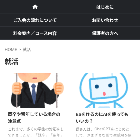
はじめに
ご入会の流れについて
お問い合わせ
料金案内／コース内容
保護者の方へ
HOME
>
就活
就活
既卒や留年している場合の
ESを作るのにAIを使っても
注意点
いいの？
これまで、多くの学生の対応をし
皆さんは、ChatGPTをはじめと
てきましたが、「既卒」「留年」
して、さまざまな形で生成AIを使