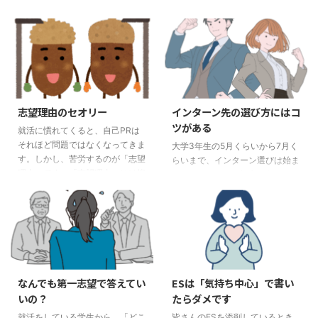
など、なんらかの形での「不利」
っていると思います。 特にレポ
と思われる状況にある学生もいま
ート作成などにおいても、生成AI
す。 本当のことを言うと、「既
を使うと便利だということは知っ
卒」か「留年」というだけで不利
ているかもしれません。ただ、気
にはあまりなりません。大切なこ
を付けないとならないことは、生
とは、 「理由」が何か その「理
成AIを使って書いたものは、自分
由」をESに書いているかどうか
のものになっていない場合は使っ
この2点です。 この点をESに書い
てはNGだということも知ってい
志望理由のセオリー
インターン先の選び方にはコ
ていない場合、確実に「不利」に
ると思います。 レポートを書か
ツがある
就活に慣れてくると、自己PRは
なります。 「既卒」「留年」の
せれば、それっぽいものを書いて
それほど問題ではなくなってきま
場合の理由の書き方 皆さんが就
くれると思います。しかし、それ
大学3年生の5月くらいから7月く
す。しかし、苦労するのが「志望
活をしていると、最近のブーム
について突っ込まれたとき、どこ
らいまで、インターン選びは始ま
理由」です。「志望理由」には抑
（？）なのか、「就活の軸」とい
まで自分で答えられるのでしょう
ります。 ただ、3年生の春だとま
えるべきコツがあります。 その3
うものを聞かれることがあると思
か。 ESを作成する際にAIを”利
だ、自分がどこに行きたいのかな
つのコツをお伝えします。 セオ
います。20年前の就活、 ...
用”することは良 ...
ど難しいことが多いです。せいぜ
リー１ 同業他社との違いを説明
い、知っていても自分の親の仕事
できること どんな会社や組織で
や、親戚やバイトやサークルの先
あっても、同業他社というのは存
輩たちからの断片的な情報しかな
在します。そことの違いは何かを
いことが多いからです。 自分の
調べて、その違いの中で、自分は
方向性が見えている場合と、まっ
なんでも第一志望で答えてい
ESは「気持ち中心」で書い
ここが気に入っている、というこ
たく見えていない場合と2パター
いの？
たらダメです
とを話すようにします。 偉い人
ンでそれぞれどうすればいいのか
が面接に出てくると、割と聞かれ
お伝えします。夏だけでなく、秋
就活をしている学生から、「どこ
皆さんのESを添削しているとき