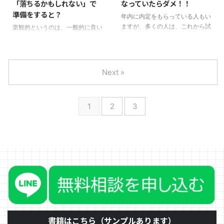
「落ちるかもしれない」で
なっていたらダメ！！
す。毎年10%ずつ増加していま
ります。 これは、企業のHPであ
準備をすると？
す。 大学4年4月1日時点の内定率
れば、これくらいのフワッとした
年内に内定をもらっている人もい
(就職みらい研究所より)2022年
文章でいいです。ただ、ESを書
ますが、多くの人は、これから試
楽観的というのは、一般的に良い
卒 28.1%2023年卒
く学生の文章、特にまとめの文章
験という人が多いのではないかと
意味にとられるかと思います。悲
38.1%2024年卒 48.4%2025年
にこれを書いてはならないです。
思います。大学のテストや課題も
観的というのは、その逆ですね。
卒 ...
理由１：企業HPの言葉を ...
あって大変な時期だと思います。
しかし、かつて、京セラ創業者の
こちらの受講生の志望理由を見て
稲盛さんは、こんなことを言って
Next »
いて、よくあるダメな文につい
いました。 「楽観的に構想し、
て、そのアドバイスをいたしま
悲観的に計画し、楽観的に実行す
す。 志望理由書の大半が会社の
る」 就活においても、仕事にお
1
2
3
説明文になっていると自分が消え
いてもこの意識はとても大切で
る 確かにその会社や組織が何を
す。 どういう意味かと言います
やっているかを調べたうえで、ど
と、将来の夢や目標は、「楽観
の点に興味をもったのかを書く必
的」に構想します。その実現方法
要はあります。ただ、その分量が
には、こういうことが起きるかも
多すぎると、「その人」が消えて
しれない、もしかしたらこんなこ
しまいます。志望理由なのに「そ
とがあるかもしれない、と「悲観
の人」が見えない文章が多いので
的」に計画をします。 そして、
す ...
最後、やると決めたのなら、うま
く ...
書籍はこちら（サンプルあります）