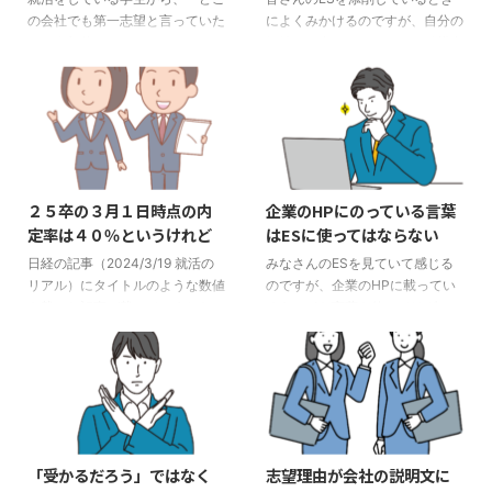
る質問の一つに、 「⚪︎⚪︎社とウチ
冬インターンもあります。 自分
の会社でも第一志望と言っていた
によくみかけるのですが、自分の
の違いってどこらへんだと ...
の方向性が見えている場合でも、
ら、全部落とされた」というよう
気持ちを書いていることが結構多
他業界を受ける 理系の人がよく
なことを言っている友人がいた、
いです。それはガクチカ（学生時
やるのですが、自分の分野は ...
というようなことを聞くことがあ
代に力を入れたこと）でも、自己
ります。 その落とされている学
PRでもいいのですが、一度、自
生がどういう人かにもよります
分の書いた文章を見てもらえない
が、「第一志望」と答えたから落
でしょうか。 どうですか？自分
とされることはありません。 た
の「気持ち」をたくさん書いてい
だ、「第一志望です」という理由
ませんか？「考え方」を書くこと
２５卒の３月１日時点の内
企業のHPにのっている言葉
が言えなければ落とされる、とい
はいいのですが、どう思ったかの
定率は４０％というけれど
はESに使ってはならない
うことです。 ただ、第一志望だ
「気持ち」はほぼ、書く必要はあ
と言えばいいわけではない 確か
りません。「行動」を書くように
日経の記事（2024/3/19 就活の
みなさんのESを見ていて感じる
に、考えなく「第一志望です」と
します。 「自分が一番感動した
リアル）にタイトルのような数値
のですが、企業のHPに載ってい
言っていると、確かに落とされる
ことを書きなさい」と言われて
を載せた記事が載っていました。
るキレイな言葉を使ってはダメで
でしょう。 大体、落とされる学
も、どういうときにどうして感動
昨年よりも１０％上昇しているそ
す。 企業のHPは、当然、キレイ
生は少し話せばわかります。圧倒
したかを書くのであって、聞いて
うです。昨年の２４卒の４月１日
な言葉を使います。キレイな言葉
的 ...
い ...
時点の内定率が５０％でしたの
というのは、「地域社会の〇〇に
で、１０％上乗せすると、２５卒
貢献し、発展を目指します」みた
の４月１日時点の内定率は６０％
いな文章です。 この「〇〇」に
前後になるのではないか、という
入る言葉は、その業界に関連する
ことになります。おまけの情報と
言葉です。「食」「交通」「街づ
「受かるだろう」ではなく
志望理由が会社の説明文に
して、今はこんな推移がありま
くり」「介護」・・・なんでもあ